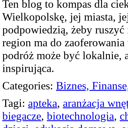
Ten blog to kompas dla cie
Wielkopolskę, jej miasta, j
podpowiedzią, żeby ruszyć 
region ma do zaoferowania 
podróż może być lokalnie, 
inspirująca.
Categories:
Biznes, Finans
Tagi:
apteka
,
aranżacja wnę
biegacze
,
biotechnologia
,
c