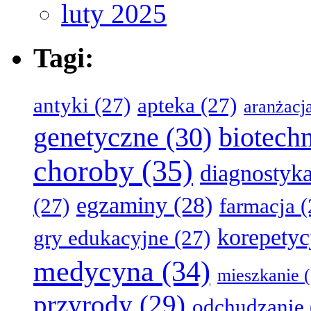
luty 2025
Tagi:
antyki
(27)
apteka
(27)
aranżacj
genetyczne
(30)
biotech
choroby
(35)
diagnostyk
egzaminy
(28)
(27)
farmacja
(
korepetyc
gry edukacyjne
(27)
medycyna
(34)
mieszkanie
(
przyrody
(29)
odchudzanie