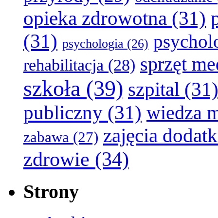
opieka zdrowotna
(31)
(31)
psychol
psychologia
(26)
sprzęt m
rehabilitacja
(28)
szkoła
(39)
szpital
(31
publiczny
(31)
wiedza 
zajęcia dodat
zabawa
(27)
zdrowie
(34)
Strony