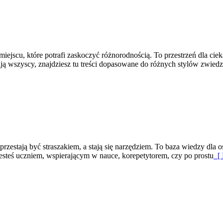
iejscu, które potrafi zaskoczyć różnorodnością. To przestrzeń dla cie
dają wszyscy, znajdziesz tu treści dopasowane do różnych stylów zwied
rzestają być straszakiem, a stają się narzędziem. To baza wiedzy dla o
jesteś uczniem, wspierającym w nauce, korepetytorem, czy po prostu
[ 