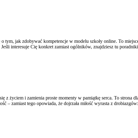
zę o tym, jak zdobywać kompetencje w modelu szkoły online. To miejs
Jeśli interesuje Cię konkret zamiast ogólników, znajdziesz tu poradnik
się z życiem i zamienia proste momenty w pamiątkę serca. To strona dl
łość – zamiast tego opowiada, że dojrzała miłość wyrasta z drobiazgów: