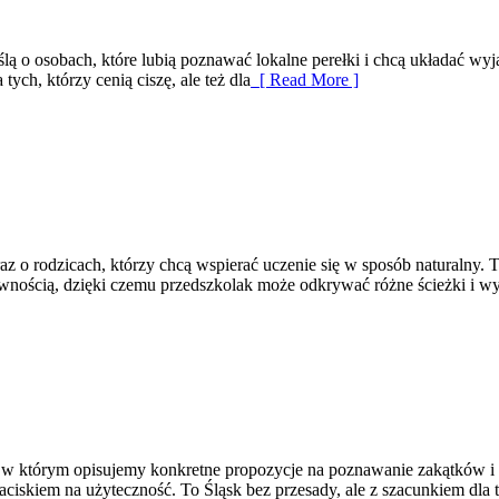
ślą o osobach, które lubią poznawać lokalne perełki i chcą układać wyj
ych, którzy cenią ciszę, ale też dla
[ Read More ]
raz o rodzicach, którzy chcą wspierać uczenie się w sposób naturalny
atywnością, dzięki czemu przedszkolak może odkrywać różne ścieżki i w
e, w którym opisujemy konkretne propozycje na poznawanie zakątków 
 naciskiem na użyteczność. To Śląsk bez przesady, ale z szacunkiem dla 