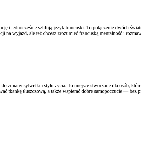
ancję i jednocześnie szlifują język francuski. To połączenie dwóch św
ji na wyjazd, ale też chcesz zrozumieć francuską mentalność i rozmawi
ą do zmiany sylwetki i stylu życia. To miejsce stworzone dla osób, któr
ować tkankę tłuszczową, a także wspierać dobre samopoczucie — bez pr