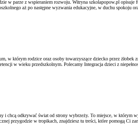
ie w parze z wspieraniem rozwoju. Witryna szkolapopow.pl opisuje f
szkolnego aż po następne wyzwania edukacyjne, w duchu spokoju oraz
tórym rodzice oraz osoby towarzyszące dziecko przez żłobek znajdą
encji w wieku przedszkolnym. Polecamy Integracja dzieci z niepełnos
eny i chcą odkrywać świat od strony wybrzeży. To miejsce, w którym 
znej przygodzie w tropikach, znajdziesz tu treści, które pomogą Ci za