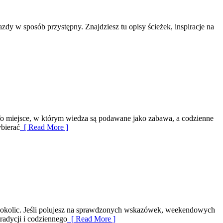
azdy w sposób przystępny. Znajdziesz tu opisy ścieżek, inspiracje na
. To miejsce, w którym wiedza są podawane jako zabawa, a codzienne
ybierać
[ Read More ]
i okolic. Jeśli polujesz na sprawdzonych wskazówek, weekendowych
tradycji i codziennego
[ Read More ]