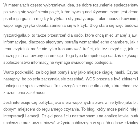
W materiałach często wybrzmiewa idea, że dobre rozumienie społeczeństw
pojawiają się wyjaśnienia pojęć, które bywają nadużywane: czym jest demo
przebiega granica między krytyką a stygmatyzacją. Takie uporządkowanie 
wspólnego języka debata zamienia się w krzyk. Blog stara się więc budowa
ryszard-galla.pl to także przestrzeń dla osób, które chcą mieć „mapę” zjawi
informacyjne, dlaczego algorytmy potrafią wzmacniać echo chambers, jak 
temu czytelnik może nie tylko konsumować treści, ale też uczyć się, jak je 
raczej jest nastawiony na emocje. Tego typu kompetencje są dziś częśc
społeczeństwo informacyjne wymaga świadomego podejścia.
Warto podkreślić, że blog jest pomyślany jako miejsce ciągłej nauki. Czytas
następny, bo pojęcia zaczynają się zazębiać. WOS przestaje być zbiorem ha
funkcjonuje społeczeństwo. To szczególnie cenne dla osób, które chcą ucz
zrozumienie zależności.
Jeśli interesuje Cię polityka jako sfera wspólnych spraw, a nie tylko jako bi
dobrym miejscem do regularnego czytania. To blog, który może pełnić rolę
interpretacji i emocji. Dzięki podejściu nastawionemu na analizę łatwiej b
społeczne oraz uczestniczyć w życiu publicznym w sposób odpowiedzialny