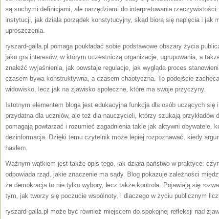
są suchymi definicjami, ale narzędziami do interpretowania rzeczywistości:
instytucji, jak działa porządek konstytucyjny, skąd biorą się napięcia i ja
uproszczenia.
ryszard-galla.pl pomaga poukładać sobie podstawowe obszary życia public
jako gra interesów, w którym uczestniczą organizacje, ugrupowania, a ta
znaleźć wyjaśnienia, jak powstaje regulacje, jak wygląda proces stanowien
czasem bywa konstruktywna, a czasem chaotyczna. To podejście zachęca d
widowisko, lecz jak na zjawisko społeczne, które ma swoje przyczyny.
Istotnym elementem bloga jest edukacyjna funkcja dla osób uczących się 
przydatna dla uczniów, ale też dla nauczycieli, którzy szukają przykładó
pomagają powtarzać i rozumieć zagadnienia takie jak aktywni obywatele, 
dezinformacja. Dzięki temu czytelnik może lepiej rozpoznawać, kiedy argume
hasłem.
Ważnym wątkiem jest także opis tego, jak działa państwo w praktyce: czym
odpowiada rząd, jakie znaczenie ma sądy. Blog pokazuje zależności między
że demokracja to nie tylko wybory, lecz także kontrola. Pojawiają się roz
tym, jak tworzy się poczucie wspólnoty, i dlaczego w życiu publicznym liczy
ryszard-galla.pl może być również miejscem do spokojnej refleksji nad zja