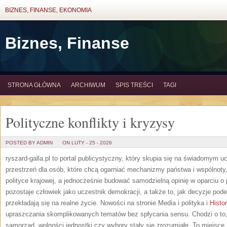
BIZNES, FINANSE, EKONOMIA
Biznes, Finanse
STRONA GŁÓWNA
ARCHIWUM
SPIS TREŚCI
TAGI
Polityczne konflikty i kryzysy
POSTED BY ADMIN
ON LUTY - 25 - 2026
ryszard-galla.pl to portal publicystyczny, który skupia się na świadomym u
przestrzeń dla osób, które chcą ogarniać mechanizmy państwa i wspólnoty
polityce krajowej, a jednocześnie budować samodzielną opinię w oparciu o
pozostaje człowiek jako uczestnik demokracji, a także to, jak decyzje p
przekładają się na realne życie. Nowości na stronie Media i polityka i
Histor
upraszczania skomplikowanych tematów bez spłycania sensu. Chodzi o to,
samorząd, wolności jednostki czy wybory stały się zrozumiałe. To miejsc