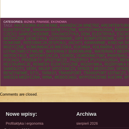
CATEGORIES:
BIZNES, FINANSE, EKONOMIA
TAGI:
AKCESORIA KUCHENNE
,
ARANŻACJA WNĘTRZ
,
ARCHITEKTUR
ELEKTRYCZNE
,
BADANIA GENETYCZNE
,
BIOTECHNOLOGIA
,
BUDOW
CZĘŚCI SAMOCHODOWE
,
DIAGNOSTYKA
,
DOM
,
ELEKTRYKA
,
ESCA
MEDYCZNY
,
GENETYKA
,
GOTOWANIE
,
GRY KOMPUTEROWE
,
GRY 
DOMOWE
,
INTEGRACJA ZESPOŁU
,
JACHTY
,
KAWIARNIE
,
KINO NA Ś
MUZYCZNE
,
KOMUNIKACJA MIEJSKA
,
KUCHNIA
,
KULINARIA
,
ŁODZIE
LOTNICTWO CYWILNE
,
MATERIAŁY BUDOWLANE
,
MATERIAŁY MEDY
MOTOCYKLE
,
MOTORYZACJA
,
OGRÓD
,
OGRODNICTWO
,
PAINTBALL
POCIĄGI
,
PRODUKTY SPOŻYWCZE
,
PRZEPISY
,
PSYCHOLOGIA
,
REH
RESTAURACJE
,
ROWERY ELEKTRYCZNE
,
ROZRYWKA
,
ROZRYWKA 
SAMOLOTY
,
SERY
,
SKLEP SPOŻYWCZY
,
SPRZĘT MEDYCZNY
,
SPRZĘ
BENZYNOWE
,
STYL
,
TARASY
,
TRANSPORT
,
TRANSPORT LOTNICZY
,
WIEDZA MEDYCZNA
,
WINA
,
WODOCIĄGI
,
WYPOSAŻENIE KUCHNI
,
W
Comments are closed.
Nowe wpisy:
Archiwa
Profilaktyka i ergonomia
sierpień 2026