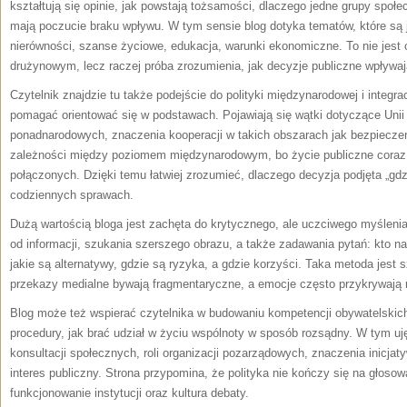
kształtują się opinie, jak powstają tożsamości, dlaczego jedne grupy społ
mają poczucie braku wpływu. W tym sensie blog dotyka tematów, które są j
nierówności, szanse życiowe, edukacja, warunki ekonomiczne. To nie jest o
drużynowym, lecz raczej próba zrozumienia, jak decyzje publiczne wpływa
Czytelnik znajdzie tu także podejście do polityki międzynarodowej i integrac
pomagać orientować się w podstawach. Pojawiają się wątki dotyczące Unii Eu
ponadnarodowych, znaczenia kooperacji w takich obszarach jak bezpiecz
zależności między poziomem międzynarodowym, bo życie publiczne coraz 
połączonych. Dzięki temu łatwiej zrozumieć, dlaczego decyzja podjęta „gd
codziennych sprawach.
Dużą wartością bloga jest zachęta do krytycznego, ale uczciwego myślenia.
od informacji, szukania szerszego obrazu, a także zadawania pytań: kto na
jakie są alternatywy, gdzie są ryzyka, a gdzie korzyści. Taka metoda jest
przekazy medialne bywają fragmentaryczne, a emocje często przykrywają 
Blog może też wspierać czytelnika w budowaniu kompetencji obywatelskich:
procedury, jak brać udział w życiu wspólnoty w sposób rozsądny. W tym u
konsultacji społecznych, roli organizacji pozarządowych, znaczenia inicjaty
interes publiczny. Strona przypomina, że polityka nie kończy się na głosow
funkcjonowanie instytucji oraz kultura debaty.