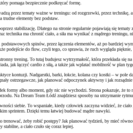
który pomaga bezpiecznie podkręcać formę.
wadzą przez tematy ważne w treningu: od rozgrzewki, przez technikę, a
 na trudne elementy bez podstaw.
poprzez stabilizację. Dlatego na stronie regularnie pojawiają się tematy 
bna: technika ma chronić ciało, a siła ma wynikać z mądrego treningu, 
podstawowych spinów, przez łączenia elementów, aż po bardziej wyma
kże podejście do flow, czyli tego, co sprawia, że ruch wygląda pięknie, 
onny trening. To tutaj budujesz wytrzymałość, która przekłada się na 
iada, jak łączyć cardio z siłą, a także jak wplatać mobilność w plan tyg
ce kontuzji. Nadgarstki, barki, łokcie, kolana czy kostki – w pole dan
nały ostrzegawcze, jak planować odpoczynek aktywny i jak rozsądnie
 formy albo moment, gdy nic nie wychodzi. Strona pokazuje, że to no
 przodu. Na Dream Team Łódź znajdziesz sposoby na utrzymanie rytmu 
ności siebie. To wspaniałe, kiedy człowiek zaczyna widzieć, że ciało 
ótkim sprintem. Dzięki temu łatwiej budować mądre nawyki.
to trenować, żeby robić postępy? Jak planować tydzień, by mieć równo
tabilne, a ciało czuło się coraz lepiej.