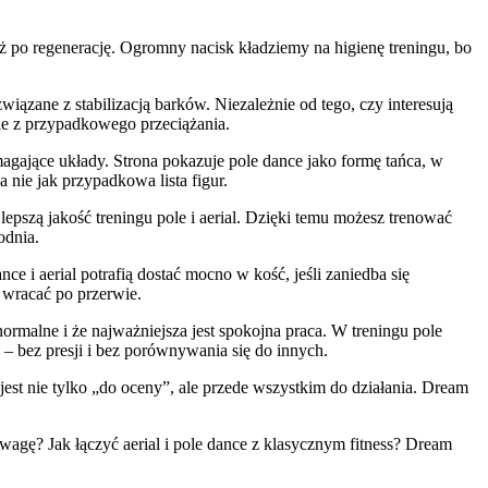
ż po regenerację. Ogromny nacisk kładziemy na higienę treningu, bo
związane z stabilizacją barków. Niezależnie od tego, czy interesują
nie z przypadkowego przeciążania.
gające układy. Strona pokazuje pole dance jako formę tańca, w
a nie jak przypadkowa lista figur.
lepszą jakość treningu pole i aerial. Dzięki temu możesz trenować
odnia.
ce i aerial potrafią dostać mocno w kość, jeśli zaniedba się
 wracać po przerwie.
rmalne i że najważniejsza jest spokojna praca. W treningu pole
– bez presji i bez porównywania się do innych.
jest nie tylko „do oceny”, ale przede wszystkim do działania. Dream
wagę? Jak łączyć aerial i pole dance z klasycznym fitness? Dream