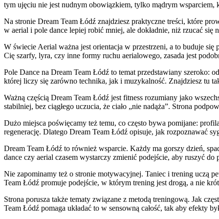
tym ujęciu nie jest nudnym obowiązkiem, tylko mądrym wsparciem, 
Na stronie Dream Team Łódź znajdziesz praktyczne treści, które pro
w aerial i pole dance lepiej robić mniej, ale dokładnie, niż rzucać się
W świecie Aerial ważna jest orientacja w przestrzeni, a to buduje się 
Cię szarfy, lyra, czy inne formy ruchu aerialowego, zasada jest podo
Pole Dance na Dream Team Łódź to temat przedstawiany szeroko: od 
której liczy się zarówno technika, jak i muzykalność. Znajdziesz tu ta
Ważną częścią Dream Team Łódź jest fitness rozumiany jako wszechstr
stabilniej, bez ciągłego uczucia, że ciało „nie nadąża”. Strona podpow
Dużo miejsca poświęcamy też temu, co często bywa pomijane: profilakty
regenerację. Dlatego Dream Team Łódź opisuje, jak rozpoznawać syg
Dream Team Łódź to również wsparcie. Każdy ma gorszy dzień, spadek
dance czy aerial czasem wystarczy zmienić podejście, aby ruszyć do
Nie zapominamy też o stronie motywacyjnej. Taniec i trening uczą pew
Team Łódź promuje podejście, w którym trening jest drogą, a nie kr
Strona porusza także tematy związane z metodą treningową. Jak częs
Team Łódź pomaga układać to w sensowną całość, tak aby efekty były s