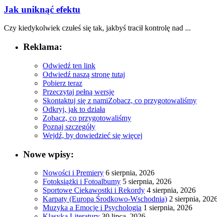
Jak uniknąć efektu
Czy kiedykolwiek czułeś się tak, jakbyś​ tracił kontrolę nad ...
Reklama:
Odwiedź ten link
Odwiedź naszą stronę tutaj
Pobierz teraz
Przeczytaj pełną wersję
Skontaktuj się z nami
Zobacz, co przygotowaliśmy
Odkryj, jak to działa
Zobacz, co przygotowaliśmy
Poznaj szczegóły
Wejdź, by dowiedzieć się więcej
Nowe wpisy:
Nowości i Premiery
6 sierpnia, 2026
Fotoksiążki i Fotoalbumy
5 sierpnia, 2026
Sportowe Ciekawostki i Rekordy
4 sierpnia, 2026
Karpaty (Europa Środkowo-Wschodnia)
2 sierpnia, 202
Muzyka a Emocje i Psychologia
1 sierpnia, 2026
Klasyka Literatury
30 lipca, 2026