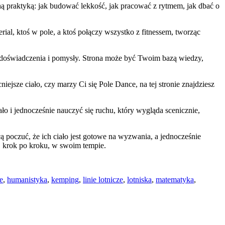
ną praktyką: jak budować lekkość, jak pracować z rytmem, jak dbać o
rial, ktoś w pole, a ktoś połączy wszystko z fitnessem, tworząc
i, doświadczenia i pomysły. Strona może być Twoim bazą wiedzy,
ejsze ciało, czy marzy Ci się Pole Dance, na tej stronie znajdziesz
ło i jednocześnie nauczyć się ruchu, który wygląda scenicznie,
ą poczuć, że ich ciało jest gotowe na wyzwania, a jednocześnie
u, krok po kroku, w swoim tempie.
e
,
humanistyka
,
kemping
,
linie lotnicze
,
lotniska
,
matematyka
,