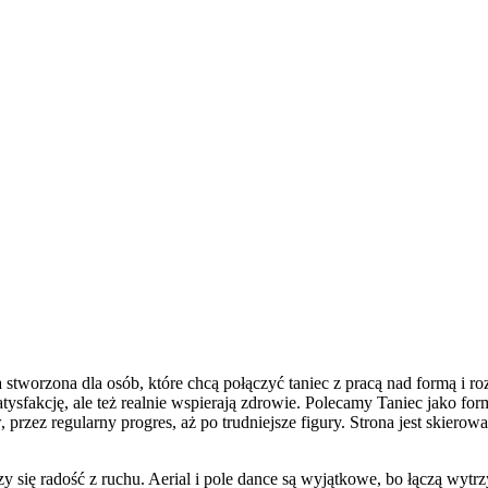
stworzona dla osób, które chcą połączyć taniec z pracą nad formą i rozw
atysfakcję, ale też realnie wspierają zdrowie. Polecamy Taniec jako form
zez regularny progres, aż po trudniejsze figury. Strona jest skierowa
y się radość z ruchu. Aerial i pole dance są wyjątkowe, bo łączą wytrz