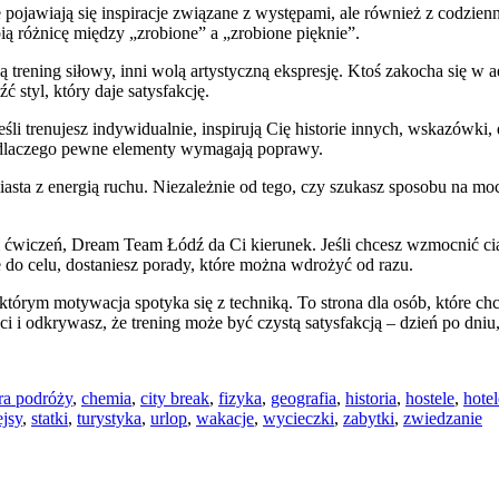
 pojawiają się inspiracje związane z występami, ale również z codzien
bią różnicę między „zrobione” a „zrobione pięknie”.
trening siłowy, inni wolą artystyczną ekspresję. Ktoś zakocha się w ae
 styl, który daje satysfakcję.
śli trenujesz indywidualnie, inspirują Cię historie innych, wskazówk
, dlaczego pewne elementy wymagają poprawy.
asta z energią ruchu. Niezależnie od tego, czy szukasz sposobu na mocni
em ćwiczeń, Dream Team Łódź da Ci kierunek. Jeśli chcesz wzmocnić cia
 do celu, dostaniesz porady, które można wdrożyć od razu.
tórym motywacja spotyka się z techniką. To strona dla osób, które chc
ci i odkrywasz, że trening może być czystą satysfakcją – dzień po dni
ra podróży
,
chemia
,
city break
,
fizyka
,
geografia
,
historia
,
hostele
,
hotel
ejsy
,
statki
,
turystyka
,
urlop
,
wakacje
,
wycieczki
,
zabytki
,
zwiedzanie