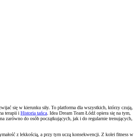
ijać się w kierunku siły. To platforma dla wszystkich, którzy czują,
a terapii i
Historia tańca
. Idea Dream Team Łódź opiera się na tym,
na zarówno do osób początkujących, jak i do regularnie trenujących,
ymałość z lekkością, a przy tym uczą konsekwencji. Z kolei fitness w