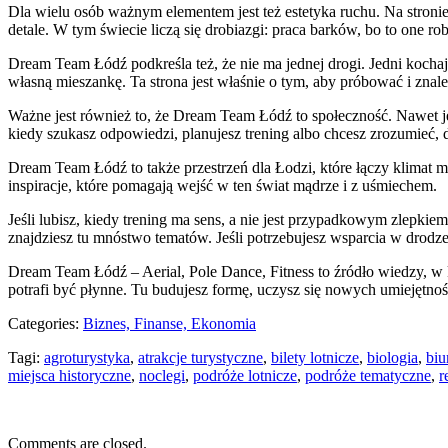
Dla wielu osób ważnym elementem jest też estetyka ruchu. Na stronie
detale. W tym świecie liczą się drobiazgi: praca barków, bo to one ro
Dream Team Łódź podkreśla też, że nie ma jednej drogi. Jedni kochają 
własną mieszankę. Ta strona jest właśnie o tym, aby próbować i znaleźć
Ważne jest również to, że Dream Team Łódź to społeczność. Nawet je
kiedy szukasz odpowiedzi, planujesz trening albo chcesz zrozumieć
Dream Team Łódź to także przestrzeń dla Łodzi, które łączy klimat mi
inspiracje, które pomagają wejść w ten świat mądrze i z uśmiechem.
Jeśli lubisz, kiedy trening ma sens, a nie jest przypadkowym zlepki
znajdziesz tu mnóstwo tematów. Jeśli potrzebujesz wsparcia w drodze
Dream Team Łódź – Aerial, Pole Dance, Fitness to źródło wiedzy, w k
potrafi być płynne. Tu budujesz formę, uczysz się nowych umiejętnoś
Categories:
Biznes, Finanse, Ekonomia
Tagi:
agroturystyka
,
atrakcje turystyczne
,
bilety lotnicze
,
biologia
,
biu
miejsca historyczne
,
noclegi
,
podróże lotnicze
,
podróże tematyczne
,
r
Comments are closed.